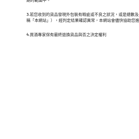
3.若您收到的貨品發現外包裝有暇疵或不良之狀況，或是總數
稱「本網站」），經判定結果確認異常，本網站會儘快協助您
4.買酒專家保有最終退換貨品與否之決定權利