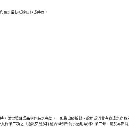
知您預計最快抵達日期或時間。
品時，請當場確認品項包裝之完整，一但售出經拆封、飲用或消費者造成之商品
十九條第二項之《通訊交易解除權合理例外情事適用準則》第二條，屬於易於腐敗