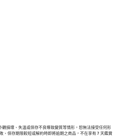
外觀損壞、失溫或保存不良導致變質等情形，恕無法接受任何形
、保存期限較短或解約時即將逾期之商品，不在享有 7 天鑑賞